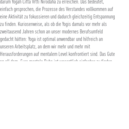
darum Yogah Citta Vrtti Nirodaha zu erreichen. Das bedeutet,
einfach gesprochen, die Prozesse des Verstandes vollkommen auf
eine Aktivität zu fokussieren und dadurch gleichzeitig Entspannung
zu finden. Kurioserweise, als ob die Yogis damals vor mehr als
zweitausend Jahren schon an unser modernes Berufsumfeld
gedacht hätten: Yoga ist optimal anwendbar und hilfreich an
unseren Arbeitsplatz, an dem wir mehr und mehr mit
Herausforderungen auf mentalem Level konfrontiert sind. Das Gute
an all dem: Eure mentale Ruhe ist wesentlich einfacher zu finden
als diese außergewöhnlichen Yoga-Asanas – mit Bein hinterm Kopf
– einzustudieren und kann leicht als perfekte Abwechslung in
Euren Arbeitsalltag integriert werden. Oh, #selfies könnt Ihr gerne
vor und nach dem Yoga machen, da haben wir nichts gegen. Wenn,
dann aber bitte uns mit vertaggen: #inhaleexhaleyoga und
#makeityouryoga